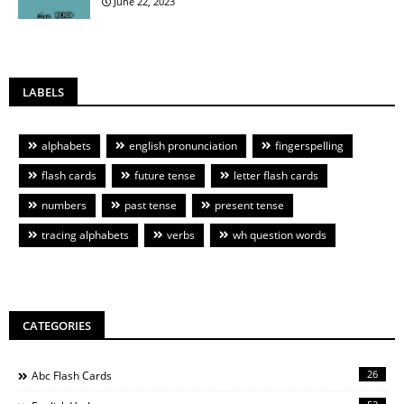
June 22, 2023
LABELS
alphabets
english pronunciation
fingerspelling
flash cards
future tense
letter flash cards
numbers
past tense
present tense
tracing alphabets
verbs
wh question words
CATEGORIES
26
Abc Flash Cards