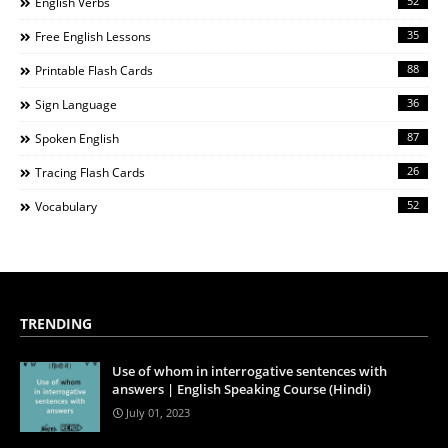
52
English Verbs
35
Free English Lessons
88
Printable Flash Cards
36
Sign Language
87
Spoken English
26
Tracing Flash Cards
52
Vocabulary
TRENDING
Use of whom in interrogative sentences with
answers | English Speaking Course (Hindi)
July 01, 2023