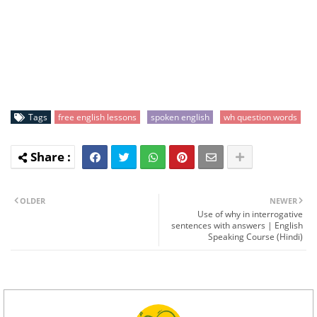
Tags
free english lessons
spoken english
wh question words
OLDER
NEWER
Use of why in interrogative
sentences with answers | English
Speaking Course (Hindi)