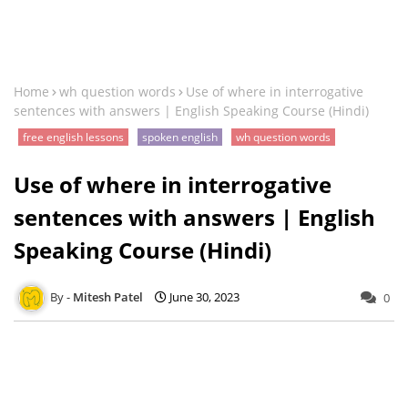
Home
wh question words
Use of where in interrogative
sentences with answers | English Speaking Course (Hindi)
free english lessons
spoken english
wh question words
Use of where in interrogative
sentences with answers | English
Speaking Course (Hindi)
Mitesh Patel
June 30, 2023
0